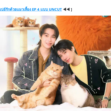
่อดู เปย์รักด้วยแมวเลี้ยง EP 4 แบบ UNCUT
◀◀ ]